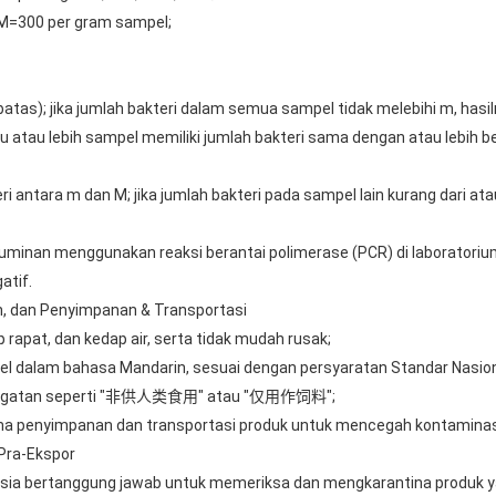
, M=300 per gram sampel;
as); jika jumlah bakteri dalam semua sampel tidak melebihi m, hasil
atau lebih sampel memiliki jumlah bakteri sama dengan atau lebih bes
i antara m dan M; jika jumlah bakteri pada sampel lain kurang dari a
ruminan menggunakan reaksi berantai polimerase (PCR) di laboratorium
atif.
n, dan Penyimpanan & Transportasi
 rapat, dan kedap air, serta tidak mudah rusak;
abel dalam bahasa Mandarin, sesuai dengan persyaratan Standar Nasio
eringatan seperti "非供人类食用" atau "仅用作饲料";
lama penyimpanan dan transportasi produk untuk mencegah kontaminas
 Pra-Ekspor
nesia bertanggung jawab untuk memeriksa dan mengkarantina produk y