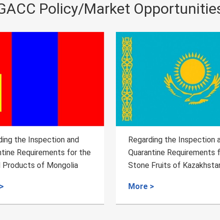
GACC Policy/Market Opportunitie
ing the Inspection and
Regarding the Inspection 
tine Requirements for the
Quarantine Requirements f
Fruits of Kazakhstan
Beef of Uruguay
>
More >