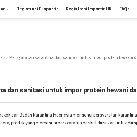
tar
Registrasi Eksportir
Registrasi Importir HK
FAQs
kan
>
Persyaratan karantina dan sanitasi untuk impor protein hewani da
a dan sanitasi untuk impor protein hewani da
gkok dan Badan Karantina Indonesia mengenai persyaratan karantina 
gera, produk yang memenuhi persyaratan berikut diizinkan untuk diim