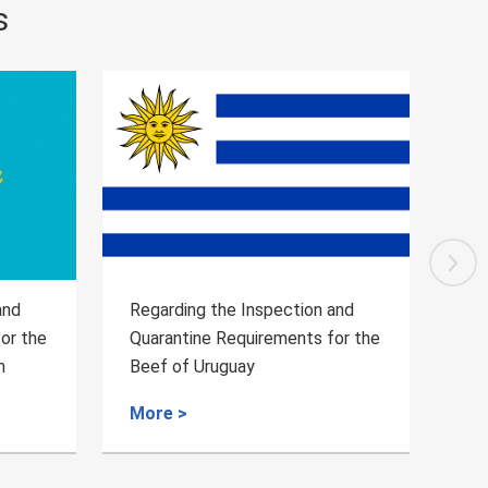
s
and
Regarding the Inspection and
Reg
or the
Quarantine Requirements for the
Qua
Bell Peppers from Belgium
Jer
to 
More >
Mo