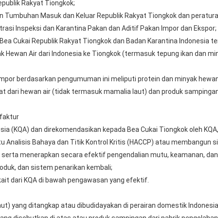
publik Rakyat Tiongkok;
n Tumbuhan Masuk dan Keluar Republik Rakyat Tiongkok dan peratur
asi Inspeksi dan Karantina Pakan dan Aditif Pakan Impor dan Ekspor;
Bea Cukai Republik Rakyat Tiongkok dan Badan Karantina Indonesia t
k Hewan Air dari Indonesia ke Tiongkok (termasuk tepung ikan dan min
impor berdasarkan pengumuman ini meliputi protein dan minyak hewan 
at dari hewan air (tidak termasuk mamalia laut) dan produk sampinga
faktur
nesia (KQA) dan direkomendasikan kepada Bea Cukai Tiongkok oleh KQA,
u Analisis Bahaya dan Titik Kontrol Kritis (HACCP) atau membangu
 serta menerapkan secara efektif pengendalian mutu, keamanan, dan h
roduk, dan sistem penarikan kembali;
kait dari KQA di bawah pengawasan yang efektif.
aut) yang ditangkap atau dibudidayakan di perairan domestik Indonesia 