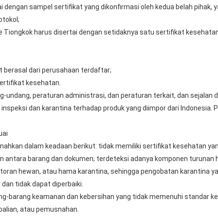
i dengan sampel sertifikat yang dikonfirmasi oleh kedua belah pihak
tokol;
e Tiongkok harus disertai dengan setidaknya satu sertifikat kesehatan 
 berasal dari perusahaan terdaftar;
sertifikat kesehatan.
ang-undang, peraturan administrasi, dan peraturan terkait, dan sejala
nspeksi dan karantina terhadap produk yang diimpor dari Indonesia. Pr
uai
ahkan dalam keadaan berikut: tidak memiliki sertifikat kesehatan yan
an antara barang dan dokumen; terdeteksi adanya komponen turunan h
toran hewan, atau hama karantina, sehingga pengobatan karantina yan
dan tidak dapat diperbaiki.
ang-barang keamanan dan kebersihan yang tidak memenuhi standar k
alian, atau pemusnahan.