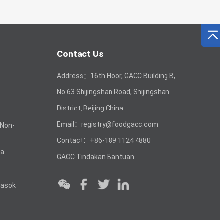
Contact Us
Address：16th Floor, GACC Building B,
No.63 Shijingshan Road, Shijingshan
District, Beijing China
Email：registry@foodgacc.com
 Non-
Contact：+86-189 1124 4880
na
GACC Tindakan Bantuan
masok