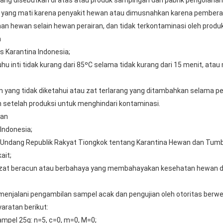
 yang disebutkan di atas atau produk sampingan dari pabrik pengolahan
n yang mati karena penyakit hewan atau dimusnahkan karena pember
 hewan selain hewan perairan, dan tidak terkontaminasi oleh produk
n
s Karantina Indonesia;
uhu inti tidak kurang dari 85ºC selama tidak kurang dari 15 menit, at
an yang tidak diketahui atau zat terlarang yang ditambahkan selama p
an setelah produksi untuk menghindari kontaminasi.
han
 Indonesia;
g-Undang Republik Rakyat Tiongkok tentang Karantina Hewan dan Tum
ait;
ng zat beracun atau berbahaya yang membahayakan kesehatan hewan
 menjalani pengambilan sampel acak dan pengujian oleh otoritas berwe
aratan berikut:
ampel 25g: n=5, c=0, m=0, M=0;