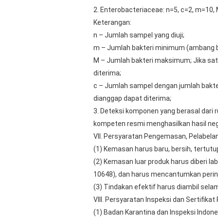
2. Enterobacteriaceae: n=5, c=2, m=10
Keterangan:
n – Jumlah sampel yang diuji;
m – Jumlah bakteri minimum (ambang bat
M – Jumlah bakteri maksimum; Jika satu 
diterima;
c – Jumlah sampel dengan jumlah bakter
dianggap dapat diterima;
3. Deteksi komponen yang berasal dari 
kompeten resmi menghasilkan hasil neg
VII. Persyaratan Pengemasan, Pelabela
(1) Kemasan harus baru, bersih, tertutup
(2) Kemasan luar produk harus diberi l
10648), dan harus mencantumkan p
(3) Tindakan efektif harus diambil se
VIII. Persyaratan Inspeksi dan Sertifikat
(1) Badan Karantina dan Inspeksi Indo