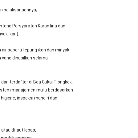
an pelaksanaannya;
entang Persyaratan Karantina dan
yak ikan).
air seperti tepung ikan dan minyak
n yang dihasilkan selama
 dan terdaftar di Bea Cukai Tiongkok;
n sistem manajemen mutu berdasarkan
igiene, inspeksi mandiri dan
atau di laut lepas;