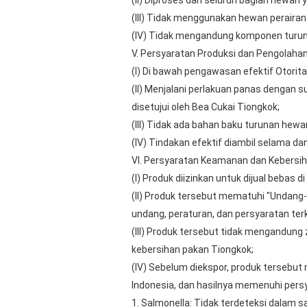
(II) Diproses dari seluruh bagian hewan
(III) Tidak menggunakan hewan peraira
(IV) Tidak mengandung komponen turunan
V. Persyaratan Produksi dan Pengolaha
(I) Di bawah pengawasan efektif Otorita
(II) Menjalani perlakuan panas dengan s
disetujui oleh Bea Cukai Tiongkok;
(III) Tidak ada bahan baku turunan hew
(IV) Tindakan efektif diambil selama d
VI. Persyaratan Keamanan dan Kebersi
(I) Produk diizinkan untuk dijual bebas di
(II) Produk tersebut mematuhi "Undan
undang, peraturan, dan persyaratan terk
(III) Produk tersebut tidak mengandu
kebersihan pakan Tiongkok;
(IV) Sebelum diekspor, produk tersebut
Indonesia, dan hasilnya memenuhi persy
1. Salmonella: Tidak terdeteksi dalam s