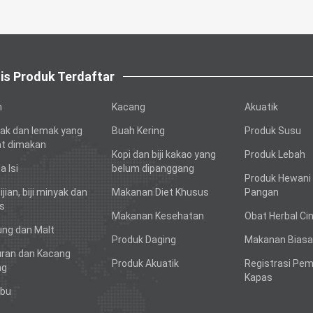
is Produk Terdaftar
h
Kacang
Akuatik
ak dan lemak yang
Buah Kering
Produk Susu
t dimakan
Kopi dan biji kakao yang
Produk Lebah
a Isi
belum dipanggang
Produk Hewani
bijian, biji minyak dan
Makanan Diet Khusus
Pangan
s
Makanan Kesehatan
Obat Herbal Ci
ng dan Malt
Produk Daging
Makanan Biasa
ran dan Kacang
Produk Akuatik
Registrasi Pe
ng
Kapas
bu