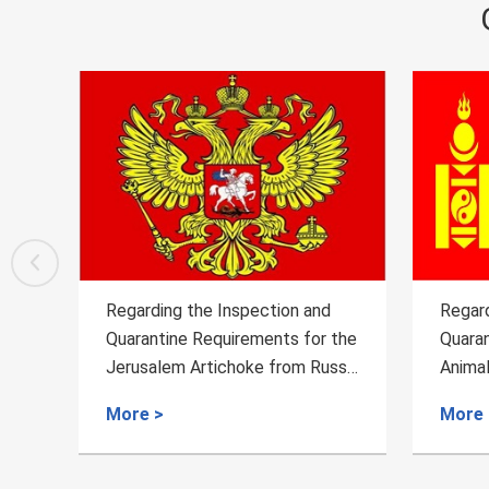
Regarding the Inspection and
Regard
the
Quarantine Requirements for the
Quaran
ssia
Animal Products of Mongolia
Stone 
More >
More 