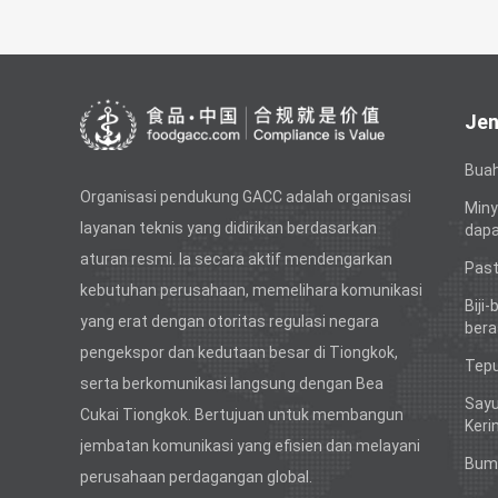
Jen
Bua
Organisasi pendukung GACC adalah organisasi
Miny
layanan teknis yang didirikan berdasarkan
dapa
aturan resmi. Ia secara aktif mendengarkan
Past
kebutuhan perusahaan, memelihara komunikasi
Biji-
yang erat dengan otoritas regulasi negara
bera
pengekspor dan kedutaan besar di Tiongkok,
Tepu
serta berkomunikasi langsung dengan Bea
Sayu
Cukai Tiongkok. Bertujuan untuk membangun
Keri
jembatan komunikasi yang efisien dan melayani
Bum
perusahaan perdagangan global.