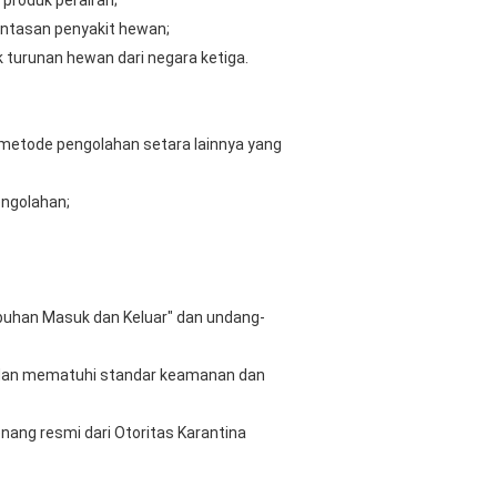
 produk perairan;
antasan penyakit hewan;
 turunan hewan dari negara ketiga.
au metode pengolahan setara lainnya yang
engolahan;
buhan Masuk dan Keluar" dan undang-
 dan mematuhi standar keamanan dan
nang resmi dari Otoritas Karantina