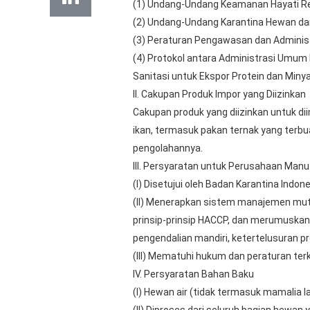
(1) Undang-Undang Keamanan Hayati Re
(2) Undang-Undang Karantina Hewan da
(3) Peraturan Pengawasan dan Administr
(4) Protokol antara Administrasi Umum 
Sanitasi untuk Ekspor Protein dan Minya
II. Cakupan Produk Impor yang Diizinkan
Cakupan produk yang diizinkan untuk di
ikan, termasuk pakan ternak yang terbu
pengolahannya.
III. Persyaratan untuk Perusahaan Manu
(I) Disetujui oleh Badan Karantina Indo
(II) Menerapkan sistem manajemen mut
prinsip-prinsip HACCP, dan merumuskan
pengendalian mandiri, ketertelusuran p
(III) Mematuhi hukum dan peraturan ter
IV. Persyaratan Bahan Baku
(I) Hewan air (tidak termasuk mamalia l