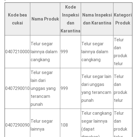
Kode
Kode bea
Inspeksi
Nama Inspeksi
Kategori
Nama Produk
cukai
dan
dan Karantina
Produk
Karantina
Telur
Telur segar
Telur segar
dan
0407210000
lainnya dalam
999
lainnya dalam
produk
cangkang
cangkang
telur
Telur segar
Telur segar lain
Telur
lain dari
dari unggas
dan
0407290010
unggas yang
999
yang terancam
produk
terancam
punah
telur
punah
Telur cangkang
Telur
Telur segar
segar lainnya
dan
0407290090
108
lainnya
(dapat
produk