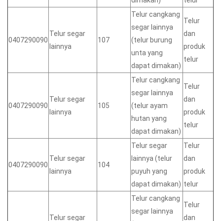
dimakan)
telur
Telur cangkang
Telur
segar lainnya
Telur segar
dan
0407290090
107
(telur burung
lainnya
produk
unta yang
telur
dapat dimakan)
Telur cangkang
Telur
segar lainnya
Telur segar
dan
0407290090
105
(telur ayam
lainnya
produk
hutan yang
telur
dapat dimakan)
Telur segar
Telur
Telur segar
lainnya (telur
dan
0407290090
104
lainnya
puyuh yang
produk
dapat dimakan)
telur
Telur cangkang
Telur
segar lainnya
Telur segar
dan