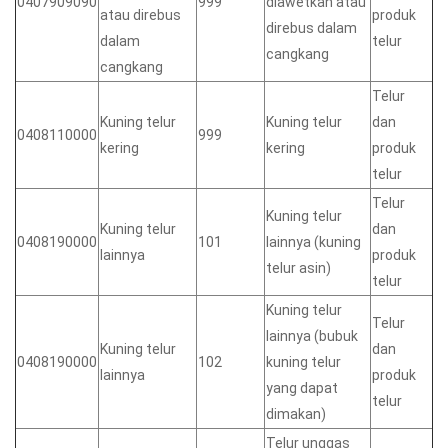
0407909090
999
diawetkan atau
atau direbus
produk
direbus dalam
dalam
telur
cangkang
cangkang
Telur
Kuning telur
Kuning telur
dan
0408110000
999
kering
kering
produk
telur
Telur
Kuning telur
Kuning telur
dan
0408190000
101
lainnya (kuning
lainnya
produk
telur asin)
telur
Kuning telur
Telur
lainnya (bubuk
Kuning telur
dan
0408190000
102
kuning telur
lainnya
produk
yang dapat
telur
dimakan)
Telur unggas