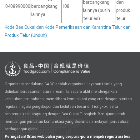
bercangkang
dan
0408990000
bercangkang
108
lainnya (putih
produk
lainnya
telur es)
telur
Kode Bea Cukai dan Kode Pemeriksaan dan Karantina Telur dan
Produk Telur (Unduh)
Organisasi pendukung GACC adalah organisasi layanan teknis yang
didirikan berdasarkan aturan resmi. Ia secara aktif mendengarkan
kebutuhan perusahaan, memelihara komunikasi yang erat dengan otoritas
regulasi negara pengekspor dan kedutaan besar di Tiongkok, serta
berkomunikasi langsung dengan Bea Cukai Tiongkok. Bertujuan untuk
membangun jembatan komunikasi yang efisien dan melayani perusahaan
perdagangan global.
Peringatan! Situs web palsu yang berpura-pura menjadi registrasi bea