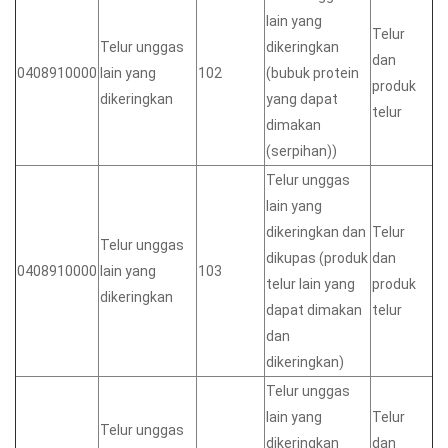
lain yang
Telur
Telur unggas
dikeringkan
dan
0408910000
lain yang
102
(bubuk protein
produk
dikeringkan
yang dapat
telur
dimakan
(serpihan))
Telur unggas
lain yang
dikeringkan dan
Telur
Telur unggas
dikupas (produk
dan
0408910000
lain yang
103
telur lain yang
produk
dikeringkan
dapat dimakan
telur
dan
dikeringkan)
Telur unggas
lain yang
Telur
Telur unggas
dikeringkan
dan