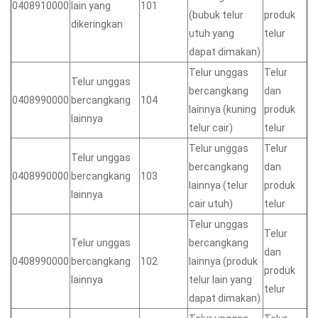
0408910000
lain yang
101
(bubuk telur
produk
dikeringkan
utuh yang
telur
dapat dimakan)
Telur unggas
Telur
Telur unggas
bercangkang
dan
0408990000
bercangkang
104
lainnya (kuning
produk
lainnya
telur cair)
telur
Telur unggas
Telur
Telur unggas
bercangkang
dan
0408990000
bercangkang
103
lainnya (telur
produk
lainnya
cair utuh)
telur
Telur unggas
Telur
Telur unggas
bercangkang
dan
0408990000
bercangkang
102
lainnya (produk
produk
lainnya
telur lain yang
telur
dapat dimakan)