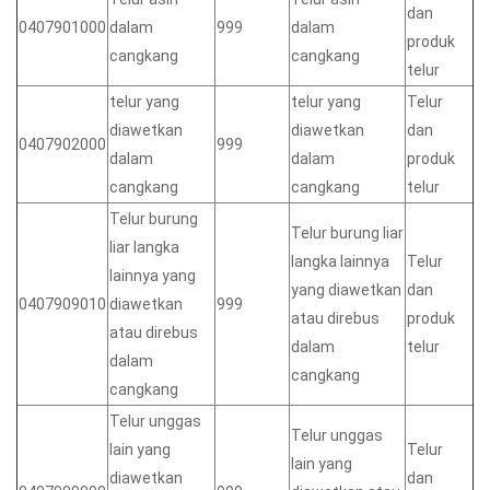
dan
0407901000
dalam
999
dalam
produk
cangkang
cangkang
telur
telur yang
telur yang
Telur
diawetkan
diawetkan
dan
0407902000
999
dalam
dalam
produk
cangkang
cangkang
telur
Telur burung
Telur burung liar
liar langka
langka lainnya
Telur
lainnya yang
yang diawetkan
dan
0407909010
diawetkan
999
atau direbus
produk
atau direbus
dalam
telur
dalam
cangkang
cangkang
Telur unggas
Telur unggas
lain yang
Telur
lain yang
diawetkan
dan