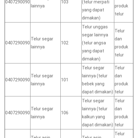
0407290090
103
(telur merpati
lainnya
produk
yang dapat
telur
dimakan)
Telur unggas
Telur
segar lainnya
Telur segar
dan
0407290090
102
(telur angsa
lainnya
produk
yang dapat
telur
dimakan)
Telur segar
Telur
Telur segar
lainnya (telur
dan
0407290090
101
lainnya
bebek yang
produk
dapat dimakan)
telur
Telur segar
Telur
Telur segar
lainnya (telur
dan
0407290090
106
lainnya
kalkun yang
produk
dapat dimakan)
telur
Telur
Telur asin
Telur asin