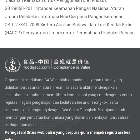
Makanan Kemasan untuk Penggunaan Diet Khusus
GB 28050-2011 Standar Keamanan Pangan Nasional Aturan
Umum Pelabelan Informasi Nilai Gizi pada Pangan Kemasan
GB T 27341-2009 Sistem Analisis Bahaya dan Titik Kendali Kritis
(HACCP) Persyaratan Umum untuk Perusahaan Produksi Pangan
Organisasi pendukung GACC adalah organisasi layanan teknis yang
didirikan berdasarkan aturan resmi. Ia secara aktif mendengarkan
kebutuhan perusahaan, memelihara komunikasi yang erat dengan otoritas
regulasi negara pengekspor dan kedutaan besar di Tiongkok, serta
berkomunikasi langsung dengan Bea Cukai Tiongkok. Bertujuan untuk
membangun jembatan komunikasi yang efisien dan melayani perusahaan
perdagangan global.
Peringatan! Situs web palsu yang berpura-pura menjadi registrasi bea
cukai