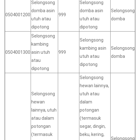
Selongsong
Selongsong
domba asin
domba asin
Selongsong
0504001200
999
utuh atau
utuh atau
domba
dipotong
dipotong
Selongsong
Selongsong
kambing
kambing asin
Selongsong
0504001300
asin utuh
999
utuh atau
domba
atau
dipotong
dipotong
Selongsong
hewan lainnya,
Selongsong
utuh atau
hewan
dalam
lainnya, utuh
potongan
atau dalam
(termasuk
potongan
segar, dingin,
(termasuk
beku, kering,
Selongsong