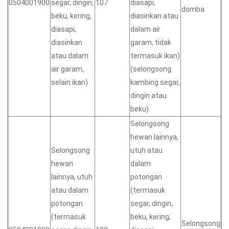
0504001900
segar, dingin,
107
diasapi,
domba
beku, kering,
diasinkan atau
diasapi,
dalam air
diasinkan
garam, tidak
atau dalam
termasuk ikan)
air garam,
(selongsong
selain ikan)
kambing segar,
dingin atau
beku)
Selongsong
hewan lainnya,
Selongsong
utuh atau
hewan
dalam
lainnya, utuh
potongan
atau dalam
(termasuk
potongan
segar, dingin,
(termasuk
beku, kering,
Selongsong