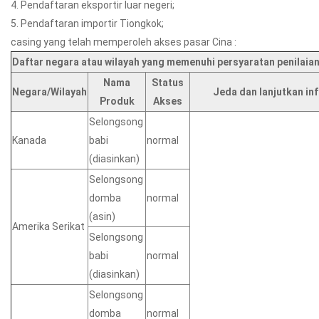
4. Pendaftaran eksportir luar negeri;
5. Pendaftaran importir Tiongkok;
casing yang telah memperoleh akses pasar Cina :
Daftar negara atau wilayah yang memenuhi persyaratan penilaia
Nama
Status
Negara/Wilayah
Jeda dan lanjutkan in
Produk
Akses
Selongsong
Kanada
babi
normal
(diasinkan)
Selongsong
domba
normal
(asin)
Amerika Serikat
Selongsong
babi
normal
(diasinkan)
Selongsong
domba
normal