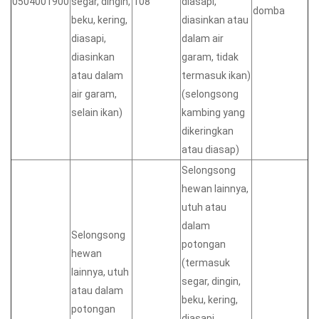
0504001900
segar, dingin,
108
diasapi,
domba
beku, kering,
diasinkan atau
diasapi,
dalam air
diasinkan
garam, tidak
atau dalam
termasuk ikan)
air garam,
(selongsong
selain ikan)
kambing yang
dikeringkan
atau diasap)
Selongsong
hewan lainnya,
utuh atau
dalam
Selongsong
potongan
hewan
(termasuk
lainnya, utuh
segar, dingin,
atau dalam
beku, kering,
potongan
diasapi,