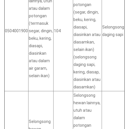
lainnya, utuh
potongan
atau dalam
(segar, dingin,
potongan
beku, kering,
(termasuk
diasapi,
Selongsong
0504001900
segar, dingin,
104
diasinkan atau
daging sapi
beku, kering,
diasamkan,
diasapi,
selain ikan)
diasinkan
(selongsong
atau dalam
daging sapi,
air garam,
kering, diasap,
selain ikan)
diasinkan atau
diasamkan)
Selongsong
hewan lainnya,
utuh atau
dalam
Selongsong
potongan