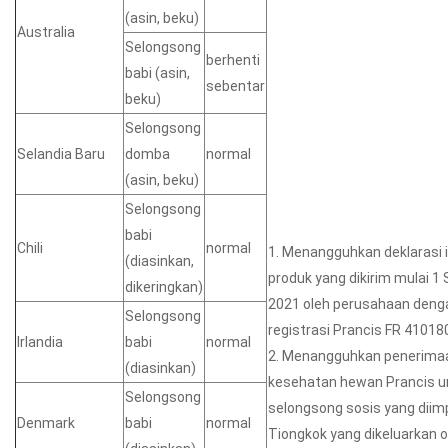
(asin, beku)
Australia
Selongsong
berhenti
babi (asin,
sebentar
beku)
Selongsong
Selandia Baru
domba
normal
(asin, beku)
Selongsong
babi
Chili
normal
1. Menangguhkan deklarasi 
(diasinkan,
produk yang dikirim mulai 
dikeringkan)
2021 oleh perusahaan den
Selongsong
registrasi Prancis FR 41018
Irlandia
babi
normal
2. Menangguhkan penerimaan
(diasinkan)
kesehatan hewan Prancis u
Selongsong
selongsong sosis yang diim
Denmark
babi
normal
Tiongkok yang dikeluarkan o