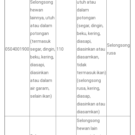
Selongsong
utuh atau
hewan
dalam
lainnya, utuh
potongan
atau dalam
(segar, dingin,
potongan
beku, kering,
(termasuk
diasapi,
Selongsong
0504001900
segar, dingin,
110
diasinkan atau
rusa
beku, kering,
diasamkan,
diasapi,
tidak
diasinkan
termasuk ikan)
atau dalam
(selongsong
air garam,
rusa, kering,
selain ikan)
diasap,
diasinkan atau
diasamkan)
Selongsong
hewan lain