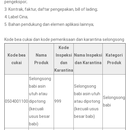
pengekspor;
3. Kontrak, faktur, daftar pengepakan, bill of lading;
4. Label Cina;
5. Bahan pendukung dan elemen aplikasi lainnya;
Kode bea cukai dan kode pemeriksaan dan karantina selongsong
Kode
Kode bea
Nama
Inspeksi
Nama Inspeksi
Kategori
cukai
Produk
dan
dan Karantina
Produk
Karantina
Selongsong
babi asin
Selongsong
utuh atau
babi asin utuh
Selongsong
0504001100
dipotong
999
atau dipotong
babi
(kecuali
(kecuali usus
usus besar
besar babi)
babi)