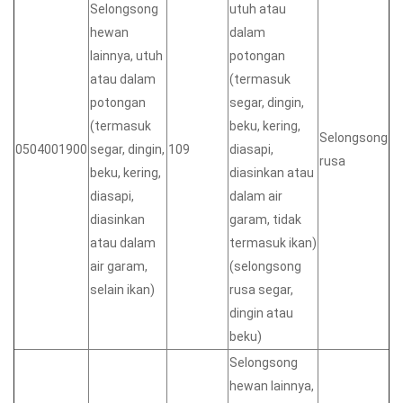
Selongsong
utuh atau
hewan
dalam
lainnya, utuh
potongan
atau dalam
(termasuk
potongan
segar, dingin,
(termasuk
beku, kering,
Selongsong
0504001900
segar, dingin,
109
diasapi,
rusa
beku, kering,
diasinkan atau
diasapi,
dalam air
diasinkan
garam, tidak
atau dalam
termasuk ikan)
air garam,
(selongsong
selain ikan)
rusa segar,
dingin atau
beku)
Selongsong
hewan lainnya,