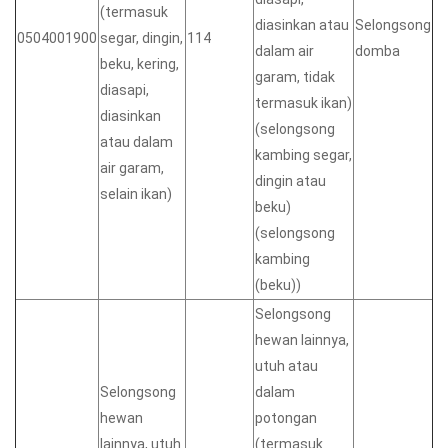
(termasuk
diasinkan atau
Selongsong
0504001900
segar, dingin,
114
dalam air
domba
beku, kering,
garam, tidak
diasapi,
termasuk ikan)
diasinkan
(selongsong
atau dalam
kambing segar,
air garam,
dingin atau
selain ikan)
beku)
(selongsong
kambing
(beku))
Selongsong
hewan lainnya,
utuh atau
Selongsong
dalam
hewan
potongan
lainnya, utuh
(termasuk