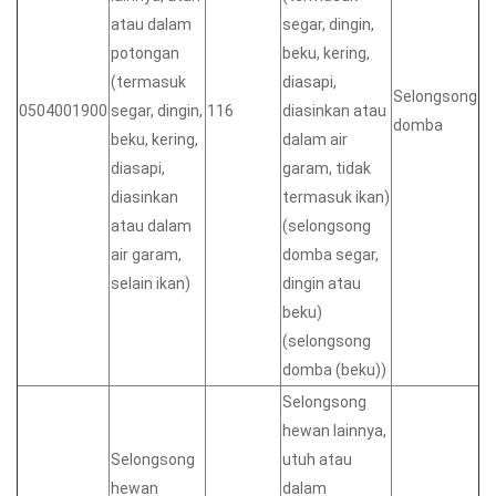
atau dalam
segar, dingin,
potongan
beku, kering,
(termasuk
diasapi,
Selongsong
0504001900
segar, dingin,
116
diasinkan atau
domba
beku, kering,
dalam air
diasapi,
garam, tidak
diasinkan
termasuk ikan)
atau dalam
(selongsong
air garam,
domba segar,
selain ikan)
dingin atau
beku)
(selongsong
domba (beku))
Selongsong
hewan lainnya,
Selongsong
utuh atau
hewan
dalam