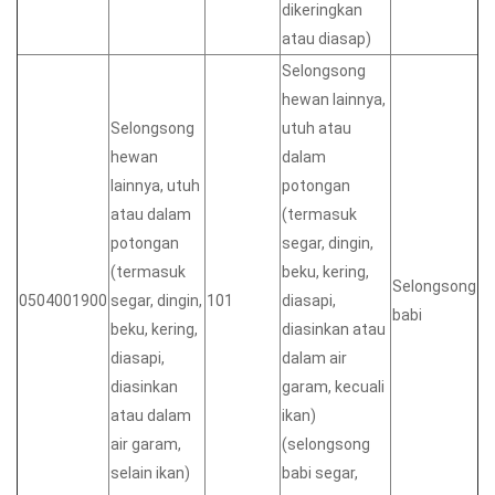
dikeringkan
atau diasap)
Selongsong
hewan lainnya,
Selongsong
utuh atau
hewan
dalam
lainnya, utuh
potongan
atau dalam
(termasuk
potongan
segar, dingin,
(termasuk
beku, kering,
Selongsong
0504001900
segar, dingin,
101
diasapi,
babi
beku, kering,
diasinkan atau
diasapi,
dalam air
diasinkan
garam, kecuali
atau dalam
ikan)
air garam,
(selongsong
selain ikan)
babi segar,