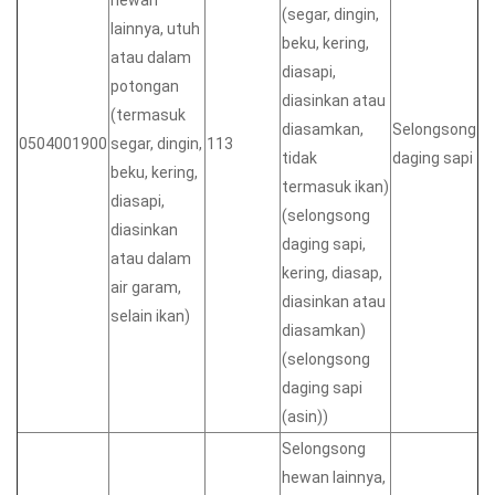
hewan
(segar, dingin,
lainnya, utuh
beku, kering,
atau dalam
diasapi,
potongan
diasinkan atau
(termasuk
diasamkan,
Selongsong
0504001900
segar, dingin,
113
tidak
daging sapi
beku, kering,
termasuk ikan)
diasapi,
(selongsong
diasinkan
daging sapi,
atau dalam
kering, diasap,
air garam,
diasinkan atau
selain ikan)
diasamkan)
(selongsong
daging sapi
(asin))
Selongsong
hewan lainnya,