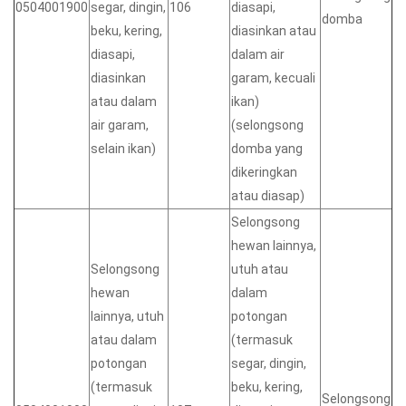
0504001900
segar, dingin,
106
diasapi,
domba
beku, kering,
diasinkan atau
diasapi,
dalam air
diasinkan
garam, kecuali
atau dalam
ikan)
air garam,
(selongsong
selain ikan)
domba yang
dikeringkan
atau diasap)
Selongsong
hewan lainnya,
Selongsong
utuh atau
hewan
dalam
lainnya, utuh
potongan
atau dalam
(termasuk
potongan
segar, dingin,
(termasuk
beku, kering,
Selongsong