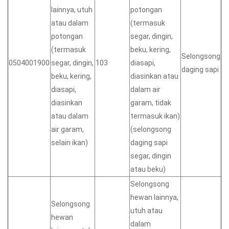
lainnya, utuh
potongan
atau dalam
(termasuk
potongan
segar, dingin,
(termasuk
beku, kering,
Selongsong
0504001900
segar, dingin,
103
diasapi,
daging sapi
beku, kering,
diasinkan atau
diasapi,
dalam air
diasinkan
garam, tidak
atau dalam
termasuk ikan)
air garam,
(selongsong
selain ikan)
daging sapi
segar, dingin
atau beku)
Selongsong
hewan lainnya,
Selongsong
utuh atau
hewan
dalam