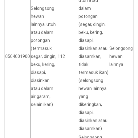
utuh atau
Selongsong
dalam
hewan
potongan
lainnya, utuh
(segar, dingin,
atau dalam
beku, kering,
potongan
diasapi,
(termasuk
diasinkan atau
Selongsong
0504001900
segar, dingin,
112
diasamkan,
hewan
beku, kering,
tidak
lainnya
diasapi,
termasuk ikan)
diasinkan
(selongsong
atau dalam
hewan lainnya
air garam,
yang
selain ikan)
dikeringkan,
diasapi,
diasinkan atau
diasamkan)
Selongsong