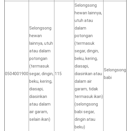
Selongsong
hewan lainnya,
utuh atau
Selongsong
dalam
hewan
potongan
lainnya, utuh
(termasuk
atau dalam
segar, dingin,
potongan
beku, kering,
(termasuk
diasapi,
Selongsong
0504001900
segar, dingin,
115
diasinkan atau
babi
beku, kering,
dalam air
diasapi,
garam, tidak
diasinkan
termasuk ikan)
atau dalam
(selongsong
air garam,
babi segar,
selain ikan)
dingin atau
beku)