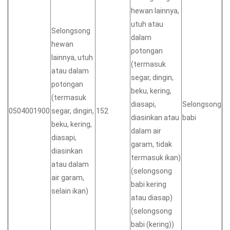
hewan lainnya,
utuh atau
Selongsong
dalam
hewan
potongan
lainnya, utuh
(termasuk
atau dalam
segar, dingin,
potongan
beku, kering,
(termasuk
diasapi,
Selongsong
0504001900
segar, dingin,
152
diasinkan atau
babi
beku, kering,
dalam air
diasapi,
garam, tidak
diasinkan
termasuk ikan)
atau dalam
(selongsong
air garam,
babi kering
selain ikan)
atau diasap)
(selongsong
babi (kering))