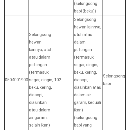
(selongsong
babi (beku))
Selongsong
hewan lainnya,
Selongsong
utuh atau
hewan
dalam
lainnya, utuh
potongan
atau dalam
(termasuk
potongan
segar, dingin,
(termasuk
beku, kering,
Selongsong
0504001900
segar, dingin,
102
diasapi,
babi
beku, kering,
diasinkan atau
diasapi,
dalam air
diasinkan
garam, kecuali
atau dalam
ikan)
air garam,
(selongsong
selain ikan)
babi yang