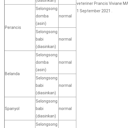
(diasinkan)
veteriner Prancis Viviane M
Selongsong
1 September 2021 .
domba
normal
(asin)
Perancis
Selongsong
babi
normal
(diasinkan)
Selongsong
domba
normal
(asin)
Belanda
Selongsong
babi
normal
(diasinkan)
Selongsong
Spanyol
babi
normal
(diasinkan)
Selongsong