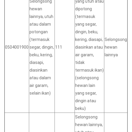
Selongsong
yang utuh atau
hewan
dipotong
lainnya, utuh
(termasuk
atau dalam
yang segar,
potongan
dingin, beku,
(termasuk
kering, diasapi,
Selongsong
0504001900
segar, dingin,
111
diasinkan atau
hewan
beku, kering,
air garam,
lainnya
diasapi,
tidak
diasinkan
termasuk ikan)
atau dalam
(selongsong
air garam,
hewan lain
selain ikan)
yang segar,
dingin atau
beku)
Selongsong
hewan lainnya,