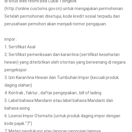
di situs web resmi Bea Cukai Tiongkok
(http://online.customs.gov.cn) untuk mengajukan permohonan.
Setelah permohonan disetujui, kode kredit sosial terpadu dari
perusahaan pemohon akan menjadi nomor pengajuan.
impor :
1. Sertifikat Asal
2. Sertifikat pemeriksaan dan karantina (sertifikat kesehatan
hewan) yang diterbitkan oleh otoritas yang berwenang di negara
pengekspor.
3. Izin Karantina Hewan dan Tumbuhan Impor (kecuali produk
daging olahan)
4. Kontrak , faktur , daftar pengepakan , bill of lading
5. Label bahasa Mandarin atau label bahasa Mandarin dan
bahasa asing
6. Lisensi Impor Otomatis (untuk produk daging impor dengan
kode pajak "7")
7. Materi pendukung atau laporan pengujian lainnya